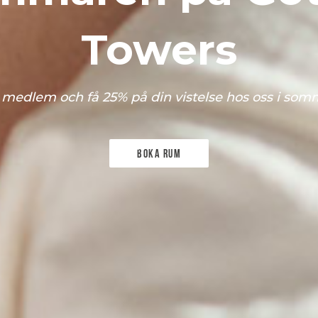
Towers
i medlem och få 25% på din vistelse hos oss i som
Boka rum