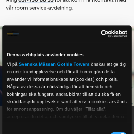
Ring
031-750 88 33
för att komma i kontakt med
vår room service-avdelning.
Denna webbplats använder cookies
Vi på
Svenska Mässan
Gothia Towers
önskar att ge dig
en unik kundupplevelse och för att kunna göra detta
använder vi informationskapslar (cookies) och pixels.
Några av dessa är nödvändiga för att hemsida och
bokningar ska fungera, andra bidrar till att du ska få en
skräddarsydd upplevelse samt att vissa cookies används
för annonsanpassning. Om du väljer “Tillåt alla”,
accepterar du detta, och samtycker till att vi delar denna
information med tredje part, t.ex. våra
Förbeställ något gott till ditt
Samtyckesval
marknadsföringspartners. Detta kan innebära att dina