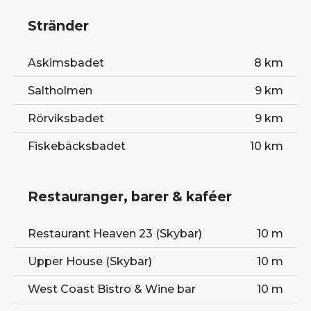
Stränder
Askimsbadet
8 km
Saltholmen
9 km
Rörviksbadet
9 km
Fiskebäcksbadet
10 km
Restauranger, barer & kaféer
Restaurant Heaven 23 (Skybar)
10 m
Upper House (Skybar)
10 m
West Coast Bistro & Wine bar
10 m