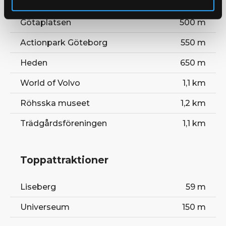
Göteborgs konstmuseum
500 m
Götaplatsen
500 m
Actionpark Göteborg
550 m
Heden
650 m
World of Volvo
1,1 km
Röhsska museet
1,2 km
Trädgårdsföreningen
1,1 km
Toppattraktioner
Liseberg
59 m
Universeum
150 m