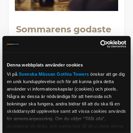
Sommarens godaste
paket
Sommarens hotellpaket ger dig rummet,
middagen och tiden tillsammans –
Denna webbplats använder cookies
smidigt samlat för hela familjen.
Vi på
Svenska Mässan
Gothia Towers
önskar att ge dig
Middag & övernattning
en unik kundupplevelse och för att kunna göra detta
använder vi informationskapslar (cookies) och pixels.
Några av dessa är nödvändiga för att hemsida och
Läs vidare
Boka paket
bokningar ska fungera, andra bidrar till att du ska få en
skräddarsydd upplevelse samt att vissa cookies används
för annonsanpassning. Om du väljer “Tillåt alla”,
accepterar du detta, och samtycker till att vi delar denna