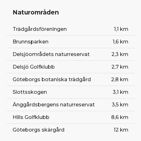
Scandinavium
200 m
Naturområden
Nya Ullevi stadion
850 m
Gamla Ullevi stadion
1,0 km
Trädgårdsföreningen
1,1 km
Paddan-turen
1,2 km
Brunnsparken
1,6 km
Feskekörka
1,8 km
Delsjöområdets naturreservat
2,3 km
Göteborgs botaniska trädgård
2,8 km
Delsjö Golfklubb
2,7 km
Slottsskogen
3,1 km
Göteborgs botaniska trädgård
2,8 km
Slottsskogen
3,1 km
Änggårdsbergens naturreservat
3,5 km
Hills Golfklubb
8,6 km
Göteborgs skärgård
12 km