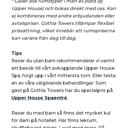
* Gäller alla rumstyper i mån av plats (ej
Upper House) och bokas direkt med oss. Kan
ej kombineras med andra erbjudanden eller
avtalspriser. Gothia Towers tillämpar flexibel
prissättning, vilket innebär att rumspriserna
kan variera från dag till dag.
Tips
Reser du utan barn rekommenderar vi varmt
ett besök till vårt avkopplande Upper House
Spa, högt upp i vårt mittersta torn. Eller testa
en av våra välgörande behandlingar. Som
gäst på Gothia Towers har du specialpris på
Upper House Spaentré
.
Reser du med barn så finns det mycket kul
för dem på hotellet. Här finns lekrum,
shuffleboard, pingis, i-wall med mera. På