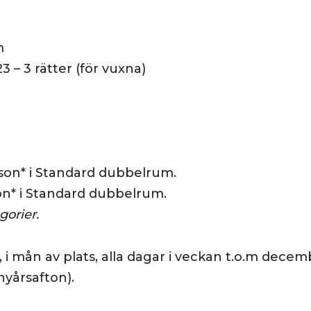
m
– 3 rätter (för vuxna)
son* i Standard dubbelrum.
on* i Standard dubbelrum.
gorier.
i mån av plats, alla dagar i veckan t.o.m decem
nyårsafton).