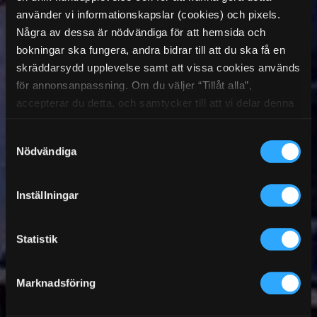
använder vi informationskapslar (cookies) och pixels.
Några av dessa är nödvändiga för att hemsida och
bokningar ska fungera, andra bidrar till att du ska få en
skräddarsydd upplevelse samt att vissa cookies används
för annonsanpassning. Om du väljer “Tillåt alla”,
accepterar du detta, och samtycker till att vi delar denna
information med tredje part, t.ex. våra
Samtyckesval
marknadsföringspartners. Detta kan innebära att dina
Nödvändiga
data bearbetas i USA. Om du tackar nej använder vi
endast de viktigaste cookies och du kommer tyvärr inte
att få personanpassat innehåll. Välj “Visa detaljer” för att
Inställningar
få mer information och för att administrera dina alternativ.
Du kan när som helst ändra dina önskemål. Se mer
Statistik
information i vår
dataskyddspolicy.
Marknadsföring