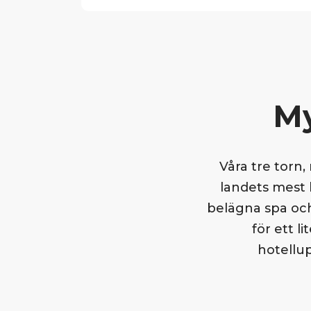
My
Våra tre torn,
landets mest
belägna spa och
för ett l
hotellu