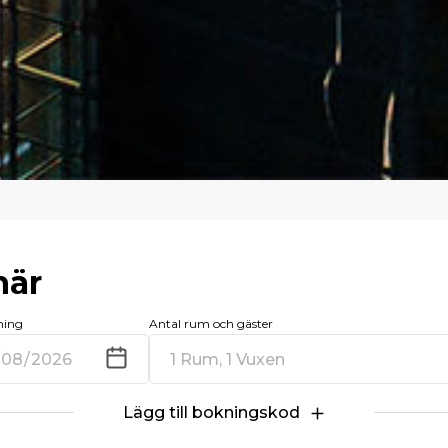
här
ning
Antal rum och gäster
1 Rum, 1 Vuxen
Lägg till bokningskod