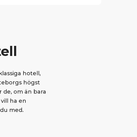
ell
lassiga hotell,
teborgs högst
r de, om än bara
vill ha en
 du med.