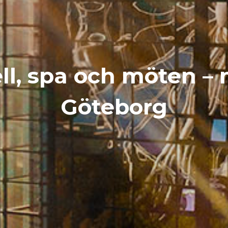
ll, spa och möten – m
Göteborg