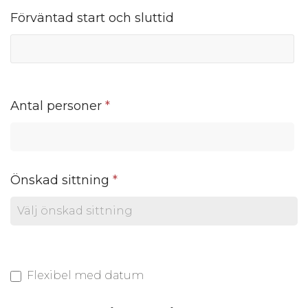
Förväntad start och sluttid
Antal personer
*
Önskad sittning
*
Flexibel med datum
Flexibel med datum