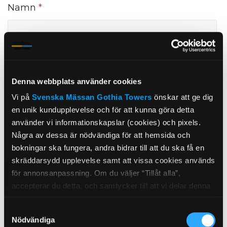
Namn
*
Företag
Denna webbplats använder cookies
Vi på
Svenska Mässan
Gothia Towers
önskar att ge dig
en unik kundupplevelse och för att kunna göra detta
Org. Nummer
använder vi informationskapslar (cookies) och pixels.
Några av dessa är nödvändiga för att hemsida och
bokningar ska fungera, andra bidrar till att du ska få en
skräddarsydd upplevelse samt att vissa cookies används
för annonsanpassning. Om du väljer “Tillåt alla”,
E-post
*
accepterar du detta, och samtycker till att vi delar denna
information med tredje part, t.ex. våra
Samtyckesval
marknadsföringspartners. Detta kan innebära att dina
Nödvändiga
data bearbetas i USA. Om du tackar nej använder vi