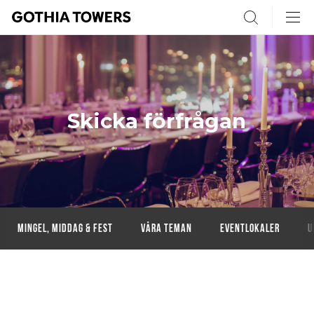
Search
Skicka förfrågan
Mingel, middag & fest
Våra teman
Eventlokaler
U